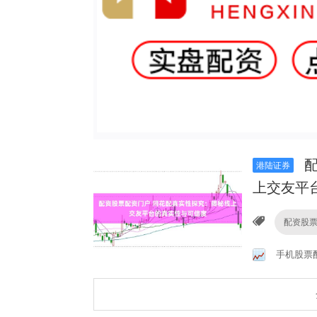
配
港陆证券
上交友平
配资股
手机股票